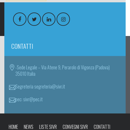
CONTATTI
-Sede Legale – Via Atene 9, Perarolo di Vigonza (Padova)
35010 Italia
Segreteria segreteria@sivr.it
pec: sivr@pec.it
HOME
NEWS
LISTE SIVR
CONVEGNI SIVR
CONTATTI